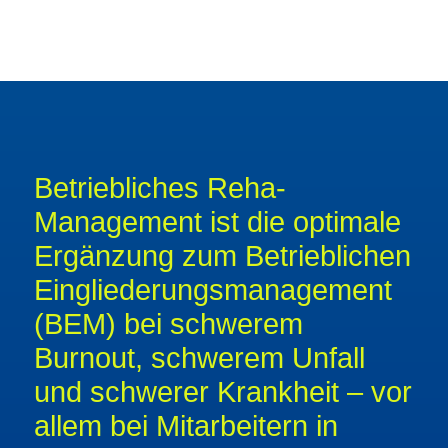
Betriebliches Reha-
Management ist die optimale
Ergänzung zum Betrieblichen
Eingliederungsmanagement
(BEM) bei schwerem
Burnout, schwerem Unfall
und schwerer Krankheit – vor
allem bei Mitarbeitern in